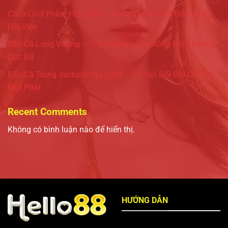
Cách Chơi Poker HELLO88 – Hướng Dẫn Từ A Đến Z Cho
Hội Viên
Bắn Cá Long Vương – Trải Nghiệm Săn Rồng Đổi Thưởng
Cực Đã
Bắn Cá Trúng Jackpot HELLO88 – Cơ Hội Đổi Đời Chỉ Với
Một Phát
Recent Comments
Không có bình luận nào để hiển thị.
HƯỚNG DẪN