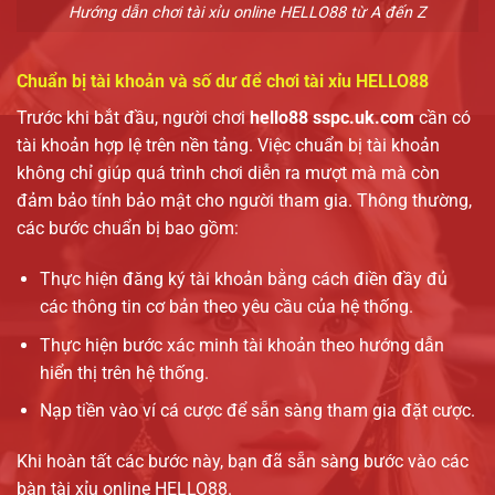
Hướng dẫn chơi tài xỉu online HELLO88 từ A đến Z
Chuẩn bị tài khoản và số dư để chơi tài xỉu HELLO88
Trước khi bắt đầu, người chơi
hello88 sspc.uk.com
cần có
tài khoản hợp lệ trên nền tảng. Việc chuẩn bị tài khoản
không chỉ giúp quá trình chơi diễn ra mượt mà mà còn
đảm bảo tính bảo mật cho người tham gia. Thông thường,
các bước chuẩn bị bao gồm:
Thực hiện đăng ký tài khoản bằng cách điền đầy đủ
các thông tin cơ bản theo yêu cầu của hệ thống.
Thực hiện bước xác minh tài khoản theo hướng dẫn
hiển thị trên hệ thống.
Nạp tiền vào ví cá cược để sẵn sàng tham gia đặt cược.
Khi hoàn tất các bước này, bạn đã sẵn sàng bước vào các
bàn tài xỉu online HELLO88.