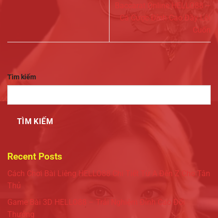
Baccarat Online HELLO88 –
Cá Cược Đỉnh Cao Đầy Lôi
Cuốn
Tìm kiếm
TÌM KIẾM
Recent Posts
Cách Chơi Bài Liêng HELLO88 Chi Tiết Từ A Đến Z Cho Tân
Thủ
Game Bài 3D HELLO88 – Trải Nghiệm Đỉnh Cao Đổi
Thưởng