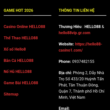
GAME HOT 2026
THÔNG TIN LIÊN HỆ
Casino Online HELLO88
Thương Hiêu
:
HELLO88
&
hello88vip.gr.com
Thể Thao HELLO88
Website:
https://hello88-
Xổ số Hello8
casino1.com/
Bắn Cá HELLO88
Phone:
0937482155
Nổ Hũ HELLO88
Địa chỉ:
Phòng 2, Dãy Nhà
Trọ Số 433/20 Huỳnh Tấn
Game Bài HELLO88
Phát, Tân Thuận Đông,
Quận 7, Thành phố Hồ Chí
Sitemap
Minh, Việt Nam
Email: