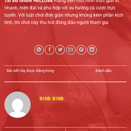
Tài xỉu online HELLO88
mang đến một hình thức giải trí
nhanh, hiện đại và phù hợp với xu hướng cá cược trực
tuyến. Với luật chơi đơn giản nhưng không kém phần kịch
tính, trò chơi này thu hút đông đảo người tham gia
HELLO88
.
Bài viết này được đăng trong
Casino Online HELLO88
. Đánh dấu
liên kết
thường trực
.
BINB BINB