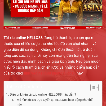
Tài xỉu online HELLO88
đang trở thành lựa chọn quen
thuộc của nhiều cược thủ nhờ tốc độ ván chơi nhanh và
giao diện dễ sử dụng. Không chỉ đơn thuần là trò đoán
tổng xúc xắc, sân chơi này còn mang đến trải nghiệm cá
cược hiện đại, minh bạch và giàu kịch tính. Nếu bạn muốn
hiểu rõ cách tham gia, chiến lược và những điểm hấp dẫn
của trò chơi
link vào hello88 không bị chặn
này.
Table of Contents
Điều gì khiến tài xỉu online HELLO88 hấp dẫn?
Mô hình tài xỉu trực tuyến tại HELLO88 hoạt động như thế
nào