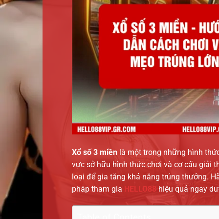
Xổ số 3 miền
là một trong những hình thức
vực sở hữu hình thức chơi và cơ cấu giải 
loại để gia tăng khả năng trúng thưởng.
pháp tham gia
HELLO88
hiệu quả ngay dư
Table of Contents